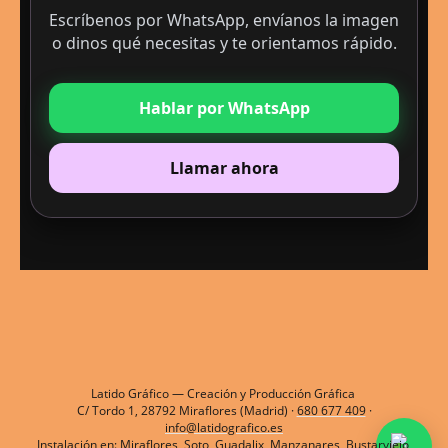
Escríbenos por WhatsApp, envíanos la imagen
o dinos qué necesitas y te orientamos rápido.
Hablar por WhatsApp
Llamar ahora
Latido Gráfico — Creación y Producción Gráfica
C/ Tordo 1, 28792 Miraflores (Madrid) ·
680 677 409
·
info@latidografico.es
Instalación en: Miraflores, Soto, Guadalix, Manzanares, Bustarviejo,